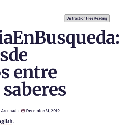
Distraction Free Reading
iaEnBusqueda:
esde
s entre
 saberes
z Arconada
December 31, 2019

nglish
.