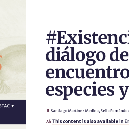
#Existenc
s
diálogo d
encuentro
especies y
STAC
▼
Santiago Martinez Medina
,
Seila Fernánde

This content is also available in E
