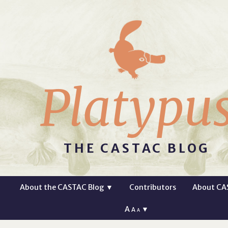
Platypu
THE CASTAC BLOG
About the CASTAC Blog
▼
Contributors
About CA
A
▼
A
A