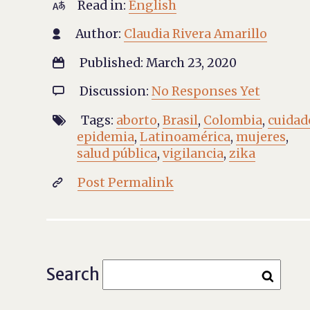
Read in:
English

Author:
Claudia Rivera Amarillo

Published: March 23, 2020

Discussion:
No Responses Yet

Tags:
aborto
,
Brasil
,
Colombia
,
cuidad

epidemia
,
Latinoamérica
,
mujeres
,
salud pública
,
vigilancia
,
zika
Post Permalink

Search