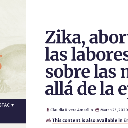
Zika, abor
s
las labore
sobre las
allá de la
STAC
▼
Claudia Rivera Amarillo
March 23, 2020


This content is also available in E
