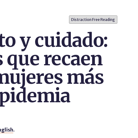
Distraction Free Reading
to y cuidado:
s que recaen
 mujeres más
 epidemia
nglish
.