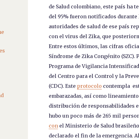
de Salud colombiano, este país ha te
del 95% fueron notificados durante l
autoridades de salud de ese país re
he
con el virus del Zika, que posteriorm
Entre estos últimos, las cifras ofic
es
Síndrome de Zika Congénito (SZC). 
Programa de Vigilancia Intensifica
del Centro para el Control y la Pr
(CDC). Este
protocolo
contempla estr
nd
embarazadas, así como lineamientos p
distribución de responsabilidades en
hubo un poco más de 265 mil persona
con
el Ministerio de Salud brasileñ
declarado el fin de la emergencia. 