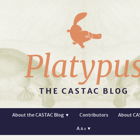
Platypu
THE CASTAC BLOG
About the CASTAC Blog
▼
Contributors
About CA
A
▼
A
A