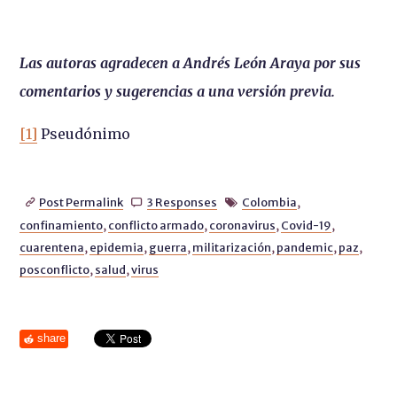
Las autoras agradecen a Andrés León Araya por sus
comentarios y sugerencias a una versión previa.
[1]
Pseudónimo
Post Permalink
3 Responses
Colombia
,



confinamiento
,
conflicto armado
,
coronavirus
,
Covid-19
,
cuarentena
,
epidemia
,
guerra
,
militarización
,
pandemic
,
paz
,
posconflicto
,
salud
,
virus
share