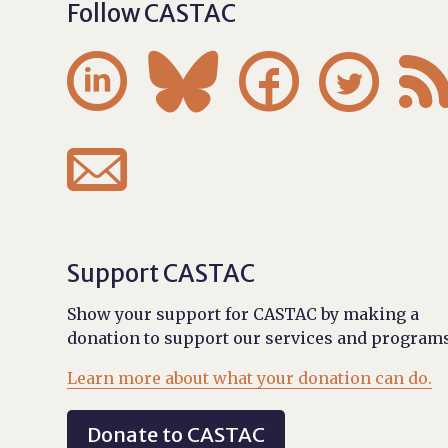
Follow CASTAC





Support CASTAC
Show your support for CASTAC by making a
donation to support our services and programs
Learn more about what your donation can do.
Donate to CASTAC