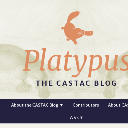
Platypu
THE CASTAC BLOG
About the CASTAC Blog
▼
Contributors
About CA
A
▼
A
A