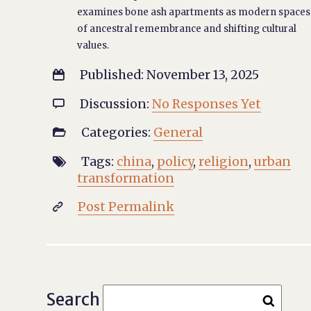
examines bone ash apartments as modern spaces
of ancestral remembrance and shifting cultural
values.
Published: November 13, 2025

Discussion:
No Responses Yet

Categories:
General

Tags:
china
,
policy
,
religion
,
urban

transformation
Post Permalink

Search