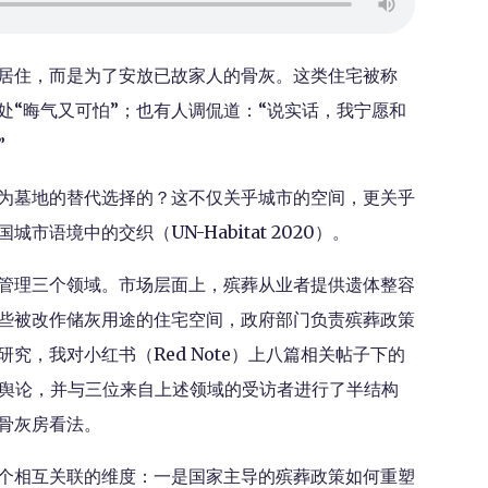
居住，而是为了安放已故家人的骨灰。这类住宅被称
处“晦气又可怕”；也有人调侃道：“说实话，我宁愿和
”
为墓地的替代选择的？这不仅关乎城市的空间，更关乎
语境中的交织（UN-Habitat 2020）。
管理三个领域。市场层面上，殡葬从业者提供遗体整容
些被改作储灰用途的住宅空间，政府部门负责殡葬政策
究，我对小红书（Red Note）上八篇相关帖子下的
众舆论，并与三位来自上述领域的受访者进行了半结构
骨灰房看法。
个相互关联的维度：一是国家主导的殡葬政策如何重塑