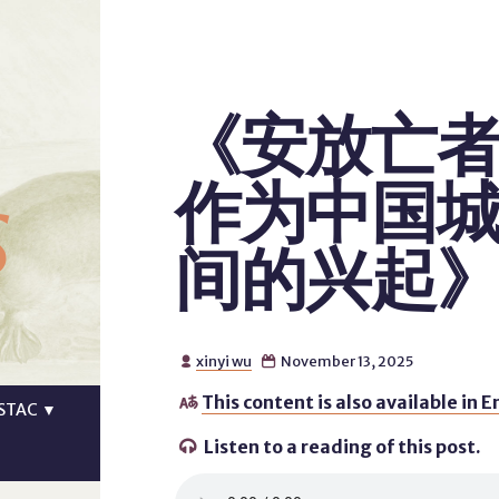
《安放亡
s
作为中国
间的兴起
xinyi wu
November 13, 2025


This content is also available in E

STAC
▼
Listen to a reading of this post.
