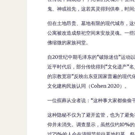
鬼、神或祖先，这若其灵得到供奉，时间
但在土地昂贵、墓地有限的现代城市，这
公寓被改造成祭祀空间来安放灵魂。一些
佛缩微的家族祠堂。
自20世纪中期毛泽东的“破除迷信”运
近平时代后，部分传统得到“文化遗产”
的宗教宽容”反映出东亚国家普遍的现代
文化建构民族认同（Cohen 2020）。
一位殡葬从业者说：“这种事大家都偷偷干
这种隐秘不仅为了避开监管，也为了避免
仰并未消失。调查显示，虽然仅约10%
过75%的人会在清明节前往墓地扫墓、祭祖（Hacket