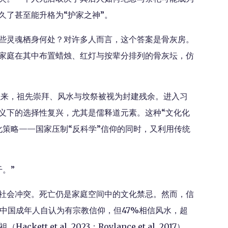
久了甚至能升格为“护家之神”。
些灵魂栖身何处？对许多人而言，这个答案是骨灰房。
家庭在其中布置蜡烛、红灯与按辈分排列的骨灰坛，仿
动以来，祖先崇拜、风水与坟祭被视为封建残余。进入习
名义下的选择性复兴，尤其是儒释道元素。这种“文化化
化策略——国家压制“反科学”信仰的同时，又利用传统
。”
社会冲突。死亡仍是家庭空间中的文化禁忌。然而，信
的中国成年人自认为有宗教信仰，但47%相信风水，超
t et al. 2023；Roylance et al. 2017）。