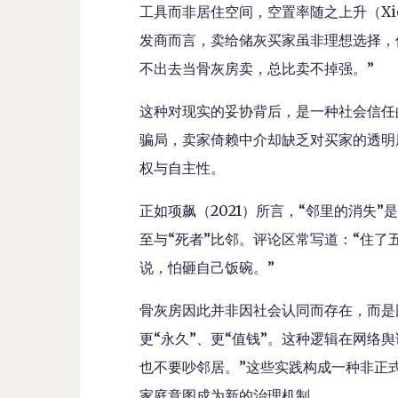
工具而非居住空间，空置率随之上升（Xio
发商而言，卖给储灰买家虽非理想选择，
不出去当骨灰房卖，总比卖不掉强。”
这种对现实的妥协背后，是一种社会信任
骗局，卖家倚赖中介却缺乏对买家的透明
权与自主性。
正如项飙（2021）所言，“邻里的消失
至与“死者”比邻。评论区常写道：“住了
说，怕砸自己饭碗。”
骨灰房因此并非因社会认同而存在，而是
更“永久”、更“值钱”。这种逻辑在网络
也不要吵邻居。”这些实践构成一种非正
家庭意图成为新的治理机制。