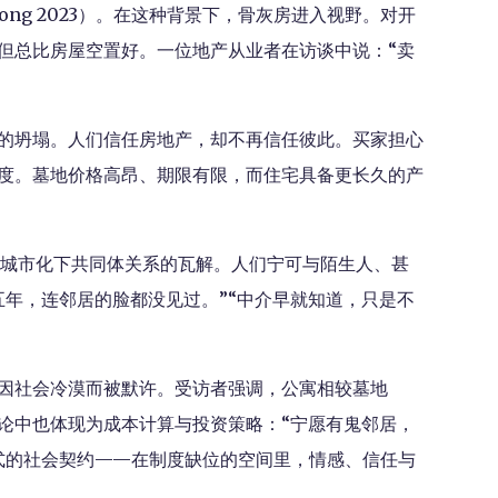
ng 2023）。在这种背景下，骨灰房进入视野。对开
但总比房屋空置好。一位地产从业者在访谈中说：“卖
的坍塌。人们信任房地产，却不再信任彼此。买家担心
度。墓地价格高昂、期限有限，而住宅具备更长久的产
”是城市化下共同体关系的瓦解。人们宁可与陌生人、甚
五年，连邻居的脸都没见过。”“中介早就知道，只是不
因社会冷漠而被默许。受访者强调，公寓相较墓地
舆论中也体现为成本计算与投资策略：“宁愿有鬼邻居，
式的社会契约——在制度缺位的空间里，情感、信任与