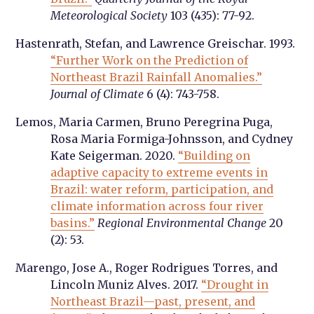
Meteorological Society
103 (435): 77-92.
Hastenrath, Stefan, and Lawrence Greischar. 1993.
“Further Work on the Prediction of
Northeast Brazil Rainfall Anomalies.”
Journal of Climate
6 (4): 743-758.
Lemos, Maria Carmen, Bruno Peregrina Puga,
Rosa Maria Formiga-Johnsson, and Cydney
Kate Seigerman. 2020.
“Building on
adaptive capacity to extreme events in
Brazil: water reform, participation, and
climate information across four river
basins.”
Regional Environmental Change
20
(2): 53.
Marengo, Jose A., Roger Rodrigues Torres, and
Lincoln Muniz Alves. 2017.
“Drought in
Northeast Brazil—past, present, and