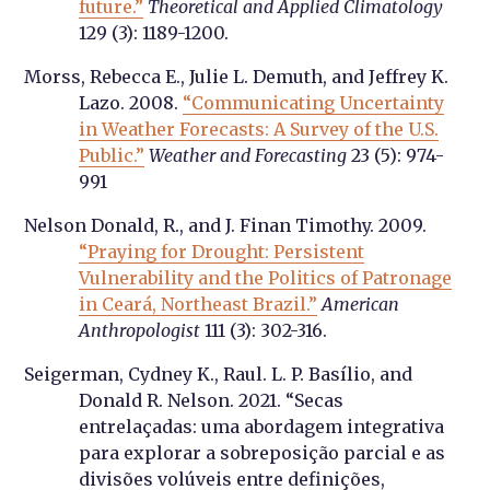
future.”
Theoretical and Applied Climatology
129 (3): 1189-1200.
Morss, Rebecca E., Julie L. Demuth, and Jeffrey K.
Lazo. 2008.
“Communicating Uncertainty
in Weather Forecasts: A Survey of the U.S.
Public.”
Weather and Forecasting
23 (5): 974-
991
Nelson Donald, R., and J. Finan Timothy. 2009.
“Praying for Drought: Persistent
Vulnerability and the Politics of Patronage
in Ceará, Northeast Brazil.”
American
Anthropologist
111 (3): 302-316.
Seigerman, Cydney K., Raul. L. P. Basílio, and
Donald R. Nelson. 2021. “Secas
entrelaçadas: uma abordagem integrativa
para explorar a sobreposição parcial e as
divisões volúveis entre definições,