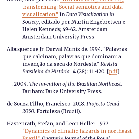
transforming: Social semiotics and data
visualization.”
In
Data Visualization in
Society
, editado por Martin Engebretsen e
Helen Kennedy, 49-62. Amsterdam:
Amsterdam University Press.
Albuquerque Jr, Durval Muniz de. 1994. “Palavras
que calcinam, palavras que dominam: a
invenção da seca do Nordeste.”
Revista
Brasileira de História
14 (28): 111-120. [
pdf
]
—. 2004.
The invention of the Brazilian Northeast
.
Durham: Duke University Press.
de Souza Filho, Francisco. 2018.
Projecto Ceará
2050
. Fortaleza (Brazil).
Hastenrath, Stefan, and Leon Heller. 1977.
“Dynamics of climatic hazards in northeast
Brazil.”
Quarterly Journal of the Royal