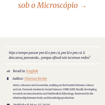
sob o Microscópio
→
Vejo o tempo passar pra lá e pra cá, pra lá e pra cá. E
descanso, pensando… porque afinal nós tecemos redes?
Read in:
English

Author:
Clarissa Reche

Artist, educator and researcher, working on the frontier between science
and art. Doctoral student in Social Sciences (UNICAMP, Brazil) developing
research on menstruation and fieldwork in Ethnology. Interested in the
relationship between body and knowledge production.