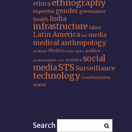
ethnography
ethics
gender
expertise
governance
India
health
infrastructure
labor
Latin America
media
law
medical anthropology
Mexico
politics
medicine
outer space
social
science
posthumanism
race
STS
media
Surveillance
technology
transhumanism
water
Search