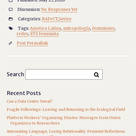
Published: May 27, 2026

Discussion:
No Responses Yet

Categories:
RAFeCT
,
Series

Tags:
America Latina
,
antropología
,
feminismo
,

redes
,
STS feminista
Post Permalink

Search
Recent Posts
Can a Data Center Sweat?
Fragile Followings: Leaving and Returning to the Ecological Field
Platform Workers’ Organizing Diaries: Messages from Union
Organizers to Researchers
Automating Language, Losing Relationality: Feminist Reflections