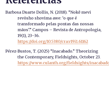
Referencias
Barbosa Duarte Dollis, N. (2018). “Nokẽ mevi
revõsho shovima awe: ‘o que é
transformado pelas pontas das nossas
mãos’.” Campos – Revista de Antropologia,
19(1), 23–36.
https://doi.org/10.5380/cra.v19i1.61162
Pérez-Bustos, T. (2025) “Inacabado.” Theorizing
the Contemporary, Fieldsights, October 23.
https://www.culanth.org/fieldsights/inacabad