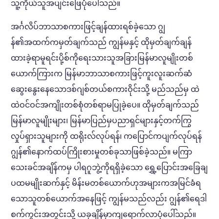
သူ့ကိုယ်သူအပျင်းဖြေပုံပေါ်သည်။
အင်္ဂလိပ်ဘာသာစကားဖြင့်ချန်ထားရစ်ခဲ့သော ဂျွ
န်၏အထက်ကမှတ်ချက်သည် ကျွန်မနှင့် ထိုမှတ်ချက်ချန်
ထားခဲ့ရာမူရင်းပို့စ်ကိုရေးသားသူအခြားမြန်မာလူမျိုးတစ်
ယောက်ကြားက မြန်မာဘာသာစကားဖြင့်ကူးလူးဆက်ဆံ
ဆွေးနွေးနေသောဒစ်ဂျစ်တယ်စကားဝိုင်းသို့ မည်သည်မှ ထဲ
ထဲဝင်ဝင်အကျိုးတစ်စုံတစ်ရာမပြုခဲ့ပေ။ ထိုမှတ်ချက်သည်
မြန်မာလူမျိုးများ၊ မြန်မာပြည်မှပညာရှင်များနှင့်တက်ကြွ
လှုပ်ရှားသူများကို ထရိုးလ်လုပ်ရန်၊ ကပြောင်ကပျက်လုပ်ရန်
ဂျွန်၏နောက်ထပ်ကြိုးစားမှုတစ်ခုသာဖြစ်ခဲ့သည်။ မကြာ
သေးခင်အချိန်ကမှ ပါရဂူဘွဲ့ကိုရရှိခဲ့သော ရွှေ့ပြောင်းအခြေချ
ပထမမျိုးဆက်နှင့် မိန်းမတစ်ယောက်ဟုအများကအမြင်ခံရ
သောသူတစ်ယောက်အနေဖြင့် ကျွန်မသည်လည်း ဂျွန်၏ရေဒါ
စက်ကွင်းအတွင်းသို့ ယခုချိန်မှာကျရောက်လာပုံပေါ်သည်။