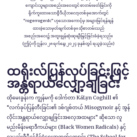
ကျောင်းသူများအစည်းအဝေးတွင် စာတမ်းဖတ်ခြင်းကို
ရိုက်ကူးထားသောဗွီဒီယိုဘလော့တစ်ခုအောက်တွင်
“rogerrogerdc” ဟုသောအကောင့်မှ အများမြင်ရန်ချန်
ထားခဲ့သောမှတ်ချက်တစ်ခု။ ထိုစာတမ်းသည်
အစည်းအဝေး၌ အထူးချွန်ဆုံးဆုချီးမြှင့်ခြင်းခံခဲ့ရသည်။
(ဤပုံကို ဂျွန်လ ၂၈ ရက်နေ့၊ ၂၀၂၄ ခုနှစ်တွင် ရယူခဲ့သည်။)
ထရိုးလ်ပြန်လုပ်ခြင်းဖြင့်
အန္တရာယ်လျှော့ချခြင်း
ထိုမေးခွန်းက ကျွန်မကို ဒေါက်တာ KáLyn Coghill ၏
“လက်ခုပ်ပြန်တီးခြင်း၏ ဒစ်ဂျစ်တယ် Misogynoir နှင့် အွန်
လိုင်းအန္တရာယ်လျှော့ချခြင်းအ‌လေ့အထများ” ဆိုသော လူ
မည်းမိန်းမရာဒီကယ်များ (Black Women Radicals) နှင့်
လူမည်းဖီမီနင့်နိုင်ငံရေးအတွက်ကျောင်း (The School for