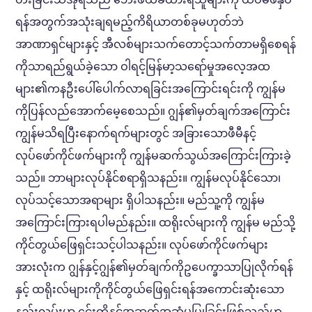
ရန်အတွက်အသုံးချရမည့်ကိရိယာတစ်ခုမဟုတ်ဘဲ
အာဏာရှင်များနှင့် အီလစ်များသက်‌တောင့်သက်တာမရှိစေရန်
ကိုသာရည်ရွယ်ခဲ့သော ဝါရင့်မြန်မာ့သရော်မှုအလေ့အထ
များ၏ကနဦးပေါ်ပေါက်လာရခြင်းအကြောင်းရင်းကို ကျွန်မ
ကိုပြန်လည်အောက်မေ့စေသည်။ ဂျွန်၏မှတ်ချက်အကြောင်း
ကျွန်မသိရပြီးနောက်ရက်များတွင် အခြားသောဖီမီနင့်
လုပ်ဖော်ကိုင်ဖက်များကို ကျွန်မဆက်သွယ်အကြောင်းကြားခဲ့
သည်။ ဘာများလုပ်နိုင်စရာရှိသနည်း။ ကျွန်မလုပ်နိုင်သော၊
လုပ်သင့်သောအရာများ ရှိပါသနည်း။ မည်သူ့ကို ကျွန်မ
အကြောင်းကြားရပါမည်နည်း။ ထရိုးလ်များကို ကျွန်မ မည်သို့
ကိုင်တွယ်ဖြေရှင်းသင့်ပါသနည်း။ လုပ်ဖော်ကိုင်ဖက်များ
အားလုံးက ဂျွန်နှင့်ဂျွန်၏မှတ်ချက်ကိုဥပေက္ခာသာပြုလိုက်ရန်
နှင့် ထရိုးလ်များကိုကိုင်တွယ်ဖြေရှင်းရန်အကောင်းဆုံးသော
နည်းလမ်းမှာ ၄င်းတို့နှင့်အဆက်အဆံမပြုခြင်းဖြစ်သည်ဟု