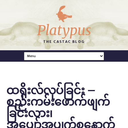
Platypus
THE CASTAC BLOG
ထရိုးလ်လုပ်ခြင်း –
စည်းကမ်းဖောက်ဖျက်
ခြင်းလား၊
အပျော်အပျက်စနောက်