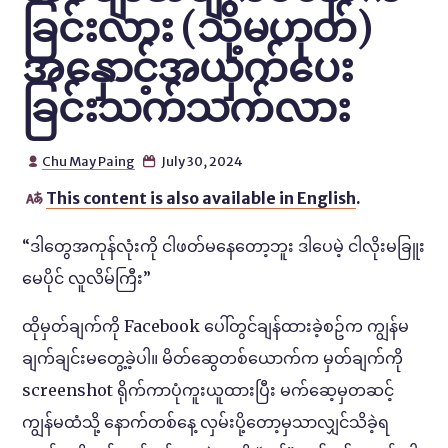
ခြင်းလား (သို့မဟုတ်)
အနှောင့်အယှက်ပေး
ခြင်းသက်သက်လား
Chu May Paing
July 30, 2024


This content is also available in English
.

“ဒါတွေအကုန်လုံးကို ငါဖတ်မနေတော့ဘူး ဒါပေမဲ့ ငါလိုးမခြူး
မေပိုင် လူလိမ်ကြီး”
ထိုမှတ်ချက်ကို Facebook ပေါ်တွင်ချန်ထားခဲ့စဥ်က ကျွန်မ
ချက်ချင်းမတွေ့ခဲ့ပါ။ မိတ်ဆွေတစ်ယောက်က မှတ်ချက်ကို
screenshot ရိုက်ကာပုံကူးယူထားပြီး မက်ဆေ့မှတဆင့်
ကျွန်မထံသို့ နောက်တစ်နေ့ လှမ်းပို့တော့မှသာလျှင်သိခဲ့ရ