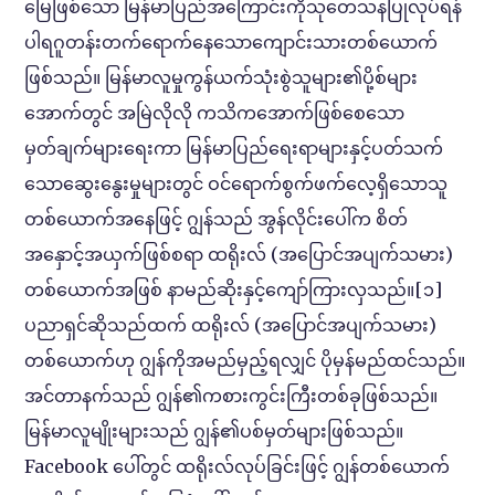
မြေဖြစ်သော မြန်မာပြည်အကြောင်းကိုသုတေသနပြုလုပ်ရန်
ပါရဂူတန်းတက်ရောက်နေသောကျောင်းသားတစ်ယောက်
ဖြစ်သည်။ မြန်မာလူမှုကွန်ယက်သုံးစွဲသူများ၏ပို့စ်များ
အောက်တွင် အမြဲလိုလို ကသိကအောက်ဖြစ်စေသော
မှတ်ချက်များရေးကာ မြန်မာပြည်ရေးရာများနှင့်ပတ်သက်
သောဆွေးနွေးမှုများတွင် ဝင်ရောက်စွက်ဖက်လေ့ရှိသောသူ
တစ်ယောက်အနေဖြင့် ဂျွန်သည် အွန်လိုင်းပေါ်က စိတ်
အနှောင့်အယှက်ဖြစ်စရာ ထရိုးလ် (အပြောင်အပျက်သမား)
တစ်ယောက်အဖြစ် နာမည်ဆိုးနှင့်ကျော်ကြားလှသည်။[၁]
ပညာရှင်ဆိုသည်ထက် ထရိုးလ် (အပြောင်အပျက်သမား)
တစ်ယောက်ဟု ဂျွန်ကိုအမည်မှည့်ရလျှင် ပိုမှန်မည်ထင်သည်။
အင်တာနက်သည် ဂျွန်၏ကစားကွင်းကြီးတစ်ခုဖြစ်သည်။
မြန်မာလူမျိုးများသည် ဂျွန်၏ပစ်မှတ်များဖြစ်သည်။
Facebook ပေါ်တွင် ထရိုးလ်လုပ်ခြင်းဖြင့် ဂျွန်တစ်ယောက်