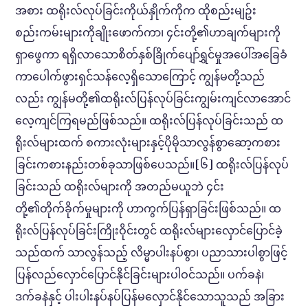
အစား ထရိုးလ်လုပ်ခြင်းကိုယ်နှိုက်ကိုက ထိုစည်းမျဥ်း
စည်းကမ်းများကိုချိုးဖောက်ကာ၊ ၄င်းတို့၏ဟာချက်များကို
ရှာဖွေကာ ရရှိလာသောစိတ်နှစ်ခြိုက်ပျော်ရွှင်မှုအပေါ်အခြေခံ
ကာပေါက်ဖွားရှင်သန်လေ့ရှိသောကြောင့် ကျွန်မတို့သည်
လည်း ကျွန်မတို့၏ထရိုးလ်ပြန်လုပ်ခြင်းကျွမ်းကျင်လာအောင်
လေ့ကျင်ကြရမည်ဖြစ်သည်။ ထရိုးလ်ပြန်လုပ်ခြင်းသည် ထ
ရိုးလ်များထက် စကားလုံးများနှင့်ပိုမိုသာလွန်စွာဆော့ကစား
ခြင်းကစားနည်းတစ်ခုသာဖြစ်ပေသည်။[၆] ထရိုးလ်ပြန်လုပ်
ခြင်းသည် ထရိုးလ်များကို အတည်မယူဘဲ ၄င်း
တို့၏တိုက်ခိုက်မှုများကို ဟာကွက်ပြန်ရှာခြင်းဖြစ်သည်။ ထ
ရိုးလ်ပြန်လုပ်ခြင်းကြိုးဝိုင်းတွင် ထရိုးလ်များလှောင်ပြောင်ခဲ့
သည်ထက် သာလွန်သည့် လိမ္မာပါးနပ်စွာ၊ ပညာသားပါစွာဖြင့်
ပြန်လည်လှောင်ပြောင်နိုင်ခြင်းများပါဝင်သည်။ ပက်ခနဲ၊
ဒက်ခနဲနှင့် ပါးပါးနပ်နပ်ပြန်မလှောင်နိုင်သောသူသည် အခြား