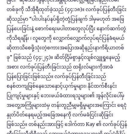
တစ်ခုကို သီအိုရီထုတ်ခဲ့သည် (၄၄:၁၈)။ လက်ခုပ်ပြန်တီးခြင်း
ဆိုသည်မှာ “ပါးပါးနပ်နပ်ရှိတဲ့တုံ့ပြန်ချက် ဒါမှမဟုတ် အဖြေ
ပြန်ပေးခြင်းနဲ့ စောက်ရေးမပါတာတွေလုပ်ပြီး နောက်ဆက်တွဲ
ကိုသိရချိန်၊ ၊ လူတွေကို လျှောက်လျှောက်လုပ်ရင်ပြန်ခံရမယ်
ဆိုတာသိစေဖို့သုံးတဲ့စကားအပြောအဆိုနည်းနာကိရိယာတစ်
ခု” ဖြစ်သည် (၄၄:၂၄)။ ဆိတ်ငြိမ်စွာနှင့်လျစ်လျှူရှုနေမည့်
အစား လက်ခုပ်ပြန်တီးခြင်းသည် ထရိုးလ်များကိုအာခံ
ပြန်ပြောခြင်းဖြစ်သည်။ လက်ခုပ်ပြန်တီးခြင်းသည်
စနစ်တကျဖြစ်နေသောနှောင့်ယှက်မှုများ၊ နိုင်ထက်စီးနင်း
ပြုကျင့်မှုများနှင့် ဘေးဖယ်ခံထားရသူများ၏ အွန်လိုင်းပေါ်မှ
အတွေ့အကြုံများထဲမှ တန်းတူညီမျှမရှိမှုများအကြောင်း ရေငုံ
နှုတ်ပိတ်နေရမည့်အခြေအနေကို လက်မခံငြင်းဆိုခြင်း
ဖြစ်သည်။ တစ်နည်းအားဖြင့် ဒေါက်တာ Kay ၏ လက်ခုပ်ပြန်
တီးခြင်းသီအိုရီသည် ဘေးဖယ်ခံထားရသူများကို ထပ်မံဖိနှိပ်