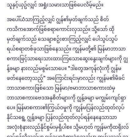
သူနှင့်ယှဥ်လျှင် အရှုံးသမားသာဖြစ်ပေလိမ့်မည်။
အပေါ်ယံသာကြည့်လျှင် ဂျွန်၏မှတ်ချက်သည် စိတ်
ကသိကအောက်ဖြစ်စရာကောင်းလှသည်။ သို့သော် ထို
မှတ်ချက်သည် သေချာစဥ်းစားကြည့်လျှင် ပေါသွပ်သွပ်
ရယ်စရာတစ်ခုသာဖြစ်နေသည်။ ကျွန်မတို့၏ မြန်မာဘာသာ
စကားဖြင့်သာရေးသားထားကြသောဆွေးနွေးချက်များကို ဂျွ
န့်ခမျာ နားလည်မစွမ်းသာပေ။ “ဒါတွေအကုန်လုံးကို ဂျွန်မ
ဖတ်နေတော့သည့်” အကြောင်းရင်းမှာလည်း ကျွန်မ၏မိခင်
ဘာသာစကားဖြစ်သော မြန်မာ/ဗမာဘာသာစကားထဲမှ
ဘာသာစကားဗေဒအနုစိတ်များကို ဂျွန့်ခမျာ မကျွမ်းကျင်ရှာ
ပေ။ မြန်မာစကား၏ကြွယ်ဝမှုကို ကျွန်မပြန်လည်ထုတ်လုပ်
နိုင်သရွေ့ ဂျွန့်ခမျာ ပြန်လည်ထုတ်လုပ်ရန်နေနေသာသာ
အလုံးစုံနားလည်နိုင်စွမ်းမှရှိပါစ။ သို့မဟုတ် ကျွန်မကိုထရိုးလ်
လုပ်ရန်လိုသည်ဟု ဂျွန့်ခမျာခံစားခဲ့ရသည်မှာ ကျွန်မသည် သူ့