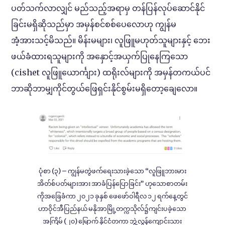
ပတ်သက်လာလျှင် မည်သည့်အရာမှ တန်ပြန်လုပ်ဆောင်နိုင်
ခြင်းမရှိဆိုသည်မှာ အမှန်စင်စစ်ပေလောဟု ကျွန်မ
အံ့အားသင့်မိသည်။ မိန်းမများ၊ လူဖြူမဟုတ်သူများနှင့် ဘေး
ဖယ်ခံထားရသူများကို အနှောင့်အယှက်ပြုနေကြသော
(cishet လူဖြူယောင်္ကျား) ထရိုးလ်များကို အမှန်တကယ်ပင်
ဘာဆိုဘာမျှကိုင်တွယ်ဖြေရှင်းနိုင်စွမ်းမရှိတော့ချေလော။
ပုံစာ (၃) – ကျွန်မတွဲဖက်ရေးသားခဲ့သော “လူဖြူဘားမား
အိတ်စ်ပတ်များအား အာခံပြန်ပြောခြင်း” ဟုသောစာတမ်း
ကိုအခြေခံကာ ၂၀၂၁ ခုနှစ် ဖေဖော်ဝါရီလ ၁၂ ရက်နေ့တွင်
ဟာဝိုင်အီပြည်နယ် မနိုအာမြို့တက္ကသိုလ်၌ကျင်းပခဲ့သော
အကြိမ် (၂၀) မြောက် နိုင်ငံတကာ ဘွဲ့လွန်ကျောင်းသား