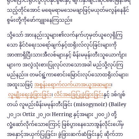
သည့်တိုင်အောင် မရေမရာမသေမချာဖြင့်မယုတ်မလွန်နေနိုင်
စွမ်းတို့ကိုဖော်ကျူးနေကြသည်။
သို့သော် အားနည်းသူများ၏လက်နက်ဟုမှတ်ယူလေ့ရှိကြ
သော နိုင်ငံရေးသရော်ချက်နှင့်ထရိုးလ်လုပ်ခြင်းများကို
အာဏာရှိပြီးသားအီလစ်များနှင့် မိန်းမမုန်းတီးသူယောင်္ကျား
များက အလွဲသုံးစားပြုလုပ်လာသောအခါ မည်သို့လုပ်ကြ
မည်နည်း။ တမင်ရွဲ့ကာစောင်းမြောင်းလုပ်သောထရိုးလ်များ၊
အထူးသဖြင့်
အစွန်းရောက်လက်ယာအယူအဆများ
၊
လူမျိုးရေးခွဲခြားခြင်
း၊
လိင်အခြေပြုခွဲခြားခြင်
းနှင့် ဒစ်ဂျစ်
တယ် လူမည်းမိန်းမမုန်းတီးခြင်း (misogynoir) (Bailey
၂၀၂၁၊ Ortiz ၂၀၂၀၊ Herring နှင့်အများ ၂၀၀၂) တို့
လှုံ့ဆော်လိုက်သောကြောင့် ဖြစ်ပွားနေသောအွန်လိုင်းပေါ်မှ
အနှောင့်အယှက်ပြုခြင်း၊ ခွဲခြားဆက်ဆံခြင်းနှင့် ဆိုက်ဘာ