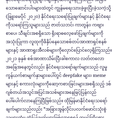
သောဆောင်းပါးများထဲတွင် ကျွန်မရေးသားခဲ့ဖူးပြီးခဲ့သကဲ့သို့
(ခြူးမေပိုင် ၂၀၂၀) နိုင်ငံရေးသရော်ပြုချက်များနှင့် နိုင်ငံရေး
ကိုသရော်ကြသူများသည် ဇာတ်သဘင်၊ ကာတွန်း၊ ကဗျာ၊
စာပေ၊ သီချင်းအစရှိသော ရိုးရာဓလေ့ဖော်ပြချက်များကို
အသုံးပြုကာ လူထုကိုဖိနှိပ်နေသောစစ်တပ်အာဏာရှင်စနစ်
များနှင့် အာဏာရူးအီလစ်များကိုလှောင်ပြောင်လေ့ရှိကြသည်။
၂၀၂၁ ခုနှစ် စစ်အာဏာသိမ်းပြီးခါစကာလ လတ်တ‌လော
အခြေအနေတွင်လည်း နိုင်ငံရေးသရော်ချက်များသည် လူမှု
ကွန်ယက်စာမျက်နှာများပေါ်တွင် deepfake များ၊ meme
များနှင့် စကားလုံးများကိုဆော့ကစားခြင်းများအစရှိသည့် ဒစ်
ဂျစ်တယ်အသွင်အပြင်အသစ်များအနေဖြင့်ပြန်လည်
ပေါ်ပေါက်လာနေကြပြီဖြစ်သည်။ ထိုမြန်မာနိုင်ငံရေးသရော်
ချက်များသည်လည်း “အခြားအွန်လိုင်းပလက်ဖောင်းသုံးစွဲ
သူများထံမှ တုံ့ပြန်ချက်များဖြစ်လာစေရန် တမင်ကြိုးစား