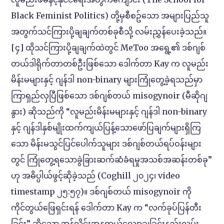
Black Feminist Politics) တို့မှစီစဥ်သော အများပြည်သူ
အတွက်သင်ကြားပို့ချချက်တစ်ခုစီသို့ လမ်းညွှန်ပေးခဲ့သည်။
[၄] ထိုသင်ကြားပို့ချချက်ထဲတွင် MeToo အရွေ့၏ ဒစ်ဂျစ်
တယ်ဒါရိုက်တာတစ်ဦးဖြစ်သော ဒေါက်တာ Kay က လူမည်း
မိန်းမများနှင့် ဂျန်ဒါ non-binary များကြုံတွေ့ခဲ့ရသည်မှာ
ကြာရှည်လှပြီဖြစ်သော ဒစ်ဂျစ်တယ် misogynoir (မီဆိုဂျ
နွား) ဆိုသည်ကို “လူမည်းမိန်းမများနှင့် ဂျန်ဒါ non-binary
နှင့် ဂျန်ဒါနှစ်မျိုးထက်ကျယ်ပြန့်သောဖော်ပြချက်များရှိကြ
သော မိန်းမသွင်ပြင်ပေါက်သူများ ဒစ်ဂျစ်တယ်ရပ်ဝန်းများ
တွင် ကြုံတွေ့ရသောခွဲခြားဆက်ဆံခံရမှုအသစ်အဆန်းတစ်ခု”
ဟု အဓိပ္ပါယ်ဖွင့်ဆိုခဲ့သည် (Coghill ၂၀၂၄၊ video
timestamp ၂၅:၅၇)။ ဒစ်ဂျစ်တယ် misogynoir ကို
ကိုင်တွယ်ဖြေရှင်းရန် ဒေါက်တာ Kay က “လက်ခုပ်ပြန်တီး
ခြင်း” ဆိုသော အွန်လိုင်းအန္တရာယ်လျှော့ချခြင်းနည်းလမ်း