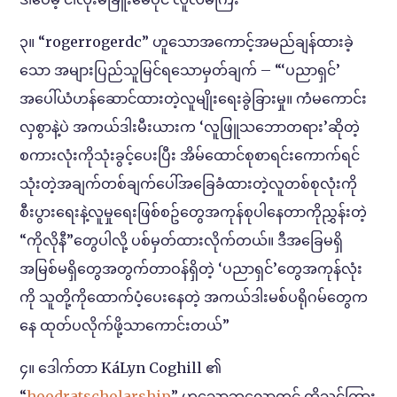
၃။ “rogerrogerdc” ဟူသောအကောင့်အမည်ချန်ထားခဲ့
သော အများပြည်သူမြင်ရသောမှတ်ချက် – “‘ပညာရှင်’
အပေါ်ယံဟန်ဆောင်ထားတဲ့လူမျိုးရေးခွဲခြားမှု။ ကံမကောင်း
လှစွာနဲ့ပဲ အကယ်ဒါးမီးယားက ‘လူဖြူသဘောတရား’ဆိုတဲ့
စကားလုံးကိုသုံးခွင့်ပေးပြီး အိမ်ထောင်စုစာရင်း‌‌ကောက်ရင်
သုံးတဲ့အချက်တစ်ချက်ပေါ်အခြေခံထားတဲ့လူတစ်စုလုံးကို
စီးပွားရေးနဲ့လူမှုရေးဖြစ်စဥ်တွေအကုန်စုပါနေတာကိုညွှန်းတဲ့
“ကိုလိုနီ”တွေပါလို့ ပစ်မှတ်ထားလိုက်တယ်။ ဒီအခြေမရှိ
အမြစ်မရှိတွေအတွက်တာဝန်ရှိတဲ့ ‘ပညာရှင်’တွေအကုန်လုံး
ကို သူတို့ကိုထောက်ပံ့ပေးနေတဲ့ အကယ်ဒါးမစ်ပရိုဂမ်တွေက
နေ ထုတ်ပလိုက်ဖို့သာကောင်းတယ်”
၄။ ဒေါက်တာ KáLyn Coghill ၏
“
hoodratscholarship
” ဟူသောဘလော့တွင် ထိုသင်ကြား