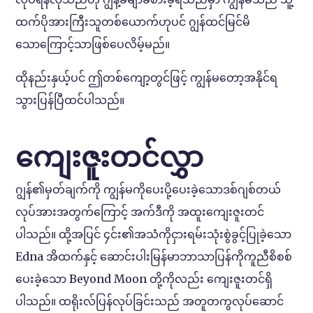
ထက်ပိုအားကြီးသူတစ်ယောက်ဟုပင် ဂျွန်ထင်မြင်မိ
သောကြောင့်သာဖြစ်ပေလိမ့်မည်။
ထိုနည်းနှယ့်ပင် ဤတစ်ကျော့တွင်ဖြင့် ကျွန်မတော့အနိုင်ရ
သွားပြန်ပြီထင်ပါသည်။
ကျေးဇူးတင်လွှာ
ဂျွန်၏မှတ်ချက်ကို ကျွန်မကိုပေးပို့ပေးခဲ့သောဒစ်ဂျစ်တယ်
လုပ်အားအတွက်ကြောင့် အက်ဒီကို အထူးကျေးဇူးတင်
ပါသည်။ ထို့အပြင် ၄င်း၏အသံကိုငှားရမ်းသုံးစွဲခွင့်ပြုခဲ့သော
Edna အိထက်နှင့် ဆောင်းပါးမြန်မာဘာသာပြန်ကိုကူညီစိစစ်
ပေးခဲ့သော Beyond Moon တို့ကိုလည်း ကျေးဇူးတင်ရှိ
ပါသည်။ ထရိုးလ်ပြန်လုပ်ခြင်းသည် အတူတကွလုပ်ဆောင်