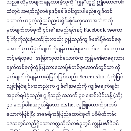
သည်။ ထိုမှတ်ချက်ချန်ထားခဲ့သူကို “ဂျွန်”ဟူ၍ ဤဆောင်းပါး
ထဲတွင် အမည်လွှဲတစ်ခုနှင့်ခေါ်ဝေါ်သွားပါမည်။ ဂျွန်တစ်
ယောက် ယခုကဲ့သို့ညစ်ညမ်းရိုင်းစိုင်းလှသောအဆဲအဆို
မှတ်ချက်တစ်ခုကို ၄င်း၏နာမည်ရင်းနှင့် Facebook အကော
င့်ကြီးကိုသုံးခဲ့သော်ငြားလည်း ဂျွန်သည်ကျွန်မ၏ပို့စ်တစ်ခုခု
အောက်မှာ ထိုမှတ်ချက်ကိုချန်ထားခဲ့ရလောက်အောင်တော့ အ
တင့်မရဲလှပေ။ အခြားသူတစ်ယောက်က ကျွန်မ၏စာရေးသား
ချက်တစ်ခုကိုတုံ့ပြန်ထားသောပို့စ်တစ်ခုအောက်တွင်သာ ထို
မှတ်ချက်ကိုချန်ထားခဲ့ခြင်းဖြစ်သည်။ Screenshot ပုံကိုမြင်
လျှင်မြင်ချင်းကတည်းက ဂျွန်၏နာမည်ကို ကျွန်မချက်ချင်း
အမှတ်ရမိခဲ့သည်။ ဂျွန်သည် အသက် ၃၀ နှောင်းပိုင်းခန့် (သို့)
၄၀ ကျော်ခါစအရွယ်ရှိသော cishet လူဖြူယောင်္ကျားတစ်
ယောက်ဖြစ်ပြီး အမေရိကန်ပြည်ထောင်စု၏ ပစိဖိတ်ကမ်း
ဒေသတွင်တည်ရှိသောတက္ကသိုလ်တစ်ခုတွင် ကျွန်မ၏မိခင်