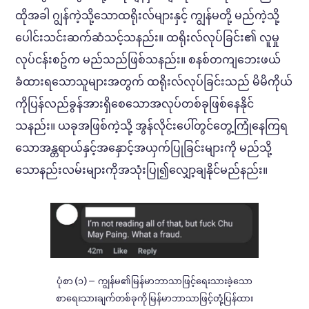
ထိုအခါ ဂျွန်ကဲ့သို့သောထရိုးလ်များနှင့် ကျွန်မတို့ မည်ကဲ့သို့
ပေါင်းသင်းဆက်ဆံသင့်သနည်း။ ထရိုးလ်လုပ်ခြင်း၏ လူမှု
လုပ်ငန်းစဥ်က မည်သည်ဖြစ်သနည်း။ စနစ်တကျဘေးဖယ်
ခံထားရသောသူများအတွက် ထရိုးလ်လုပ်ခြင်းသည် မိမိကိုယ်
ကိုပြန်လည်ခွန်အားရှိစေသောအလုပ်တစ်ခုဖြစ်နေနိုင်
သနည်း။ ယခုအဖြစ်ကဲ့သို့ အွန်လိုင်းပေါ်တွင်တွေ့ကြုံနေကြရ
သောအန္တရာယ်နှင့်အနှောင့်အယှက်ပြုခြင်းများကို မည်သို့
သောနည်းလမ်းများကိုအသုံးပြု၍လျှော့ချနိုင်မည်နည်း။
ပုံစာ (၁) – ကျွန်မ၏မြန်မာဘာသာဖြင့်ရေးသားခဲ့သော
စာရေးသားချက်တစ်ခုကို မြန်မာဘာသာဖြင့်တုံ့ပြန်ထား