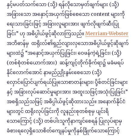
နှင့်မပတ်သက်သော (သို့) ရန်လိုသောမှတ်ချက်များ (သို့)
အခြားသော အနှောင့်အယှက်ဖြစ်စေသော content များကို
ရေးသားခြင်းဖြင့် အခြားလူများအား ဖျက်လိုဖျက်ဆီးပြု
ခြင်း” ဟု အဓိပ္ပါယ်ဖွင့်ဆိုလာကြသည်။
Merriam-Webster
အဘိဓာန်မှ ထရိုးလ်၏ရှည်လျားလှသောအဓိပ္ပါယ်ဖွင့်ဆိုချက်
များထဲ၌ “အနှောင့်အယှက်ပြုခြင်း၊ ဝေဖန်ကဲ့ရဲ့ခြင်း၊ (သို့)
(တစ်စုံတစ်ယောက်အား) ဆန့်ကျင့်တိုက်ခိုက်ရာ၌ မခံမရပ်
နိုင်လောက်‌အောင် နာမည်ညှိုးနွမ်းစေသော (သို့)
လှောင်ပြောင်ပျက်ရယ်ပြုသောစာတန်းများ၊ ပို့စ်တင်ခြင်းများ
နှင့် အခြားလုပ်ဆောင်မှုများအား အထူးသဖြင့်အသုံးပြုခြင်း”
အစရှိသည်သဖြင့် အဓိပ္ပါယ်ဖွင့်ဆိုထားသည်။ အနောက်နိုင်ငံ
များတွင် ထရိုးလုပ်ခြင်းကို လူနည်းစုတစ်စုမှ ပျင်းရိ
သောကြောင့် (သို့) တစ်ပါးသူကိုနာကျင်စေရန် ပြုလုပ်ရာမှ
ခံစားရလေ့ရှိသောစိတ်ကျေနပ်မှုကိုနှစ်ခြိုက်သောကြောင့်