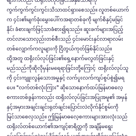
ကွက်ကွက်ကွင်းကွင်းသိသာထင်ရှားစေသည်။ လူတစ်ယောက်
က ၄င်း၏မျက်ခုံးမွှေးပေါ်ကအရာတစ်ခုကို မျက်စိနှင့်မမြင်
နိုင်၊ ခံစားချက်ဖြင့်သာခံစား၍ရသည်။ ဆူးခက်များအပြည့်
တင်လာသောလှည်းတစ်စီးသည် ၄င်းမောင်းနှင်လာရာလမ်း
တစ်လျှောက်ကလူများကို ငြိတွယ်ကုတ်ခြစ်နိုင်သည်။
ထို့အတူ ထရိုးလ်လုပ်ခြင်း၏ရှေ့နောက်မလွတ်ခြင်းနှင့်
မည်သည်ကိုဆိုလိုမှန်းမရေရာခြင်းတို့ကြောင့် ထရိုးလ်လုပ်သူ
ကို ၄င်းကျူးလွန်သောအမှုနှင့် လက်ပူးလက်ကျပ်စွပ်စွဲ၍မရ
ပေ။ “လက်တစ်လုံးကြား” ဆိုသောနောက်ထပ်မြန်မာဓလေ့
စကားတစ်ခွန်းကလည်း ထရိုးလ်လုပ်ခြင်းအပြုအမူ၏ အမှန်
နှင့်အမှားအချင်းချင်းရုတ်ချင်းပြောင်းလဲလိုက်နိုင်စွမ်းကို
မြင်သာစေလှသည်။ ဤမြန်မာဓလေ့စကားများအားလုံးသည်
ထရိုးလ်တစ်ယောက်၏အကျင့်စာရိတ္တကို အချိန်မရွေး
ရုပ်ပြောင်းရုပ်လွဲလုပ်နိုင်စွမ်းနှင့် မျက်နှာချင်းဆိုင်မေးမြန်းခံရ