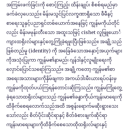
အကြမ်းဖက်ခြင်းကို စောင့်ကြည့်၊ ထိန်းချုပ်၊ စိစစ်ရမည်မှာ
ခက်ခဲလှပေသည်။ မိန်းမသွင်ပြင်လက္ခဏာရှိသော ဖီမီနင့်
စာရေးသူနှင့်ပညာရှင်တစ်ယောက်အနေဖြင့် ကျွန်မကိုယ်တိုင်
လည်း မိန်းမမုန်းတီးသော အထူးသဖြင့် cishet လူဖြူယောင်္
ကျားထရိုးလ်များနှင့်တွေ့ကြုံခဲ့ရဖူးပြီးဖြစ်သည်။ အချို့သည်
ဖြစ်တည်မှု (identity) ကို အခြေခံသောအနှောင့်အယှက်များ
ကိုအသုံးပြုကာ ကျွန်မ၏နာမည်၊ ဂျန်ဒါနှင့်လူမျိုးရေးကို
လှောင်ပြောင်သရော်ကြသည်။ အချို့ကတော့ ကျွန်မ၏စာ
အရေးအသားများကိုနှိမ်ချကာ အကယ်ဒါးမီးယားရပ်ဝန်းမှ
ကျွန်မကိုထုတ်ပယ်ကြရန်တောင်းဆိုကြသည်။ ကျွန်မကြုံတွေ့
ခဲ့ရသောထရိုးလ်များသည် ကျွန်မ၏ခန္ဓာကိုယ်ကျန်းမာရေးကို
ထိခိုက်စေရလောက်သည်အထိ အစွန်းရောက်မဆိုးရွားသေး
သော်လည်း စိတ်ပိုင်းဆိုင်ရာနှင့် စိတ်ခံစားချက်ဆိုင်ရာ
ကျန်းမာရေးများကိုထိခိုက်စေသောထိုထရိုးလ်များနှင့်