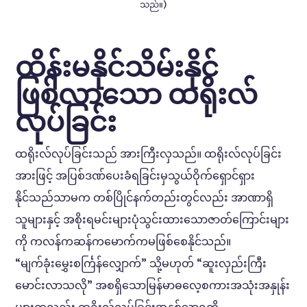
သည်။)
ထိန်းမနိုင်သိမ်းနိုင်
ဖြစ်လာသော ထရိုးလ်
လုပ်ခြင်း
ထရိုးလ်လုပ်ခြင်းသည် အားကြီးလှသည်။ ထရိုးလ်လုပ်ခြင်း
အားဖြင့် အပြစ်ဒဏ်ပေးခံရခြင်းမှသွယ်ဝိုက်ရှောင်ရှား
နိုင်သည်သာမက တစ်ပြိုင်နက်တည်းတွင်လည်း အာဏာရှိ
သူများနှင့် အစိုးရမင်းများပုံသွင်းထားသောဇာတ်ကြောင်းများ
ကို ကလန်ကဆန်ကမောက်ကမဖြစ်စေနိုင်သည်။
“မျက်ခုံးမွှေးစင်္ကြန်လျှောက်” သို့မဟုတ် “ဆူးလှည်းကြီး
မောင်းလာသလို” အစရှိသောမြန်မာဓလေ့စကားအသုံးအနှုန်း
များကလည်း ထရိုးလ်လုပ်ခြင်းအနှစ်သာရကို