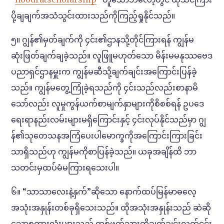
ပို့ချချက်အသံသွင်းထားသည်ကိုကြည့်ရှုနိုင်သည်။
၅။ ဂျွန်၏မှတ်ချက်ကို ၄င်း၏ဌာနသို့တိုင်ကြားရန် ကျွန်မ
ဆုံးဖြတ်ချက်ချခဲ့သည်။ လူဖြူမဟုတ်သော မိန်းမမနုဿဗေဒ
ပညာရှင်ဌာနမှူးက ကျွန်မဆီသို့ချက်ချင်းအကြောင်းပြန်ခဲ့
သည်။ ကျွန်မတွေ့ကြုံခဲ့ရသည်ကို ၄င်းသည်လည်းစာနာမိ
သော်လည်း လူမှုကွန်ယက်စာမျက်နှာများကိုစိစစ်ရန် ဥပဒေ
ရေးရာနည်းလမ်းများမရှိကြောင်းနှင့် ၄င်းလုပ်နိုင်သည်မှာ ဂျွ
န်၏သုတေသနအကြံပေးပါမောက္ခကိုအကြောင်းကြားခြင်း
သာရှိသည်ဟု ကျွန်မကိုစာပြန်ခဲ့သည်။ ယခုအချိန်ထိ ဘာ
သတင်းမှထပ်မံမကြားရသေးပါ။
၆။ “သာသာလေးနဲ့နှက်”ဆိုသော နောက်ထပ်မြန်မာဓလေ့
အသုံးအနှုန်းတစ်ခုရှိသေးသည်။ ထိုအသုံးအနှုန်းသည် ဆဲဆို
သောစကားလုံးများသည် တစ်ဖက်သားကိုချက်ချင်းလက်ငင်း