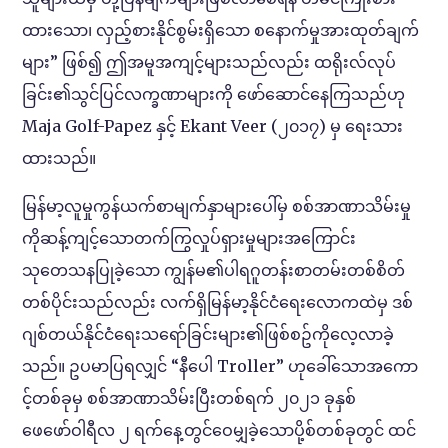
ထားသော၊ လှည့်စားနိုင်စွမ်းရှိသော စနောက်မှုအားထုတ်ချက်
များ” ဖြစ်၍ ဤအမူအကျင့်များသည်လည်း ထရိုးလ်လုပ်
ခြင်း၏သွင်ပြင်လက္ခဏာများကို ဖော်ဆောင်နေကြသည်ဟု
Maja Golf-Papez နှင့် Ekant Veer (၂၀၁၇) မှ ရေးသား
ထားသည်။
မြန်မာ့လူမှုကွန်ယက်စာမျက်နှာများပေါ်မှ စစ်အာဏာသိမ်းမှု
ကိုဆန့်ကျင့်သောတက်ကြွလှုပ်ရှားမှုများအကြောင်း
သုတေသနပြုခဲ့သော ကျွန်မ၏ပါရဂူတန်းစာတမ်းတစ်စိတ်
တစ်ပိုင်းသည်လည်း လက်ရှိမြန်မာ့နိုင်ငံရေးလောကထဲမှ ဒစ်
ဂျစ်တယ်နိုင်ငံရေးသရော်ခြင်းများ၏ဖြစ်စဥ်ကိုလေ့လာခဲ့
သည်။ ဥပမာပြရလျှင် “နီပေါ Troller” ဟုခေါ်သောအကော
င့်တစ်ခုမှ စစ်အာဏာသိမ်းပြီးတစ်ရက် ၂၀၂၁ ခုနှစ်
ဖေဖော်ဝါရီလ ၂ ရက်နေ့တွင်ဝေမျှခဲ့သောပို့စ်တစ်ခုတွင် ထင်