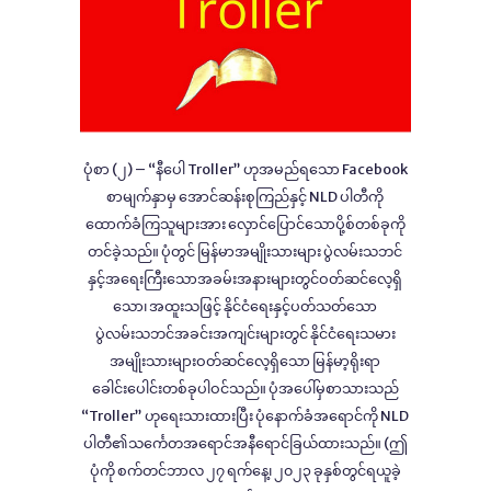
ပုံစာ (၂) – “နီပေါ Troller” ဟုအမည်ရသော Facebook
စာမျက်နှာမှ အောင်ဆန်းစုကြည်နှင့် NLD ပါတီကို
ထောက်ခံကြသူများအား လှောင်ပြောင်သောပို့စ်တစ်ခုကို
တင်ခဲ့သည်။ ပုံတွင် မြန်မာအမျိုးသားများ ပွဲလမ်းသဘင်
နှင့်အရေးကြီးသောအခမ်းအနားများတွင်ဝတ်ဆင်လေ့ရှိ
သော၊ အထူးသဖြင့် နိုင်ငံရေးနှင့်ပတ်သတ်သော
ပွဲလမ်းသဘင်အခင်းအကျင်းများတွင် နိုင်ငံရေးသမား
အမျိုးသားများဝတ်ဆင်လေ့ရှိသော မြန်မာ့ရိုးရာ
ခေါင်းပေါင်းတစ်ခုပါဝင်သည်။ ပုံအပေါ်မှစာသားသည်
“Troller” ဟုရေးသားထားပြီး ပုံနောက်ခံအရောင်ကို NLD
ပါတီ၏သင်္ကေတအရောင်အနီရောင်ခြယ်ထားသည်။ (ဤ
ပုံကို စက်တင်ဘာလ ၂၇ ရက်နေ့၊ ၂၀၂၃ ခုနှစ်တွင်ရယူခဲ့