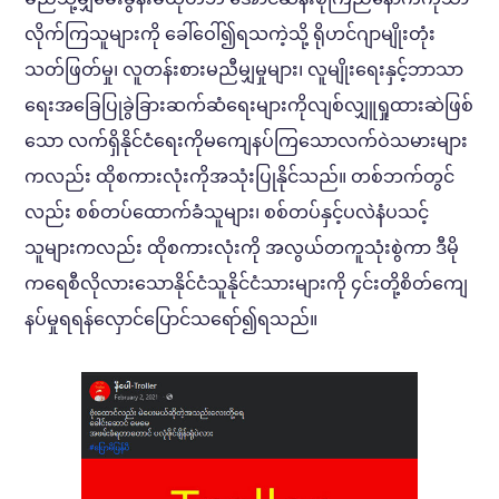
လိုက်ကြသူများကို ခေါ်ဝေါ်၍ရသကဲ့သို့ ရိုဟင်ဂျာမျိုးတုံး
သတ်ဖြတ်မှု၊ လူတန်းစားမညီမျှမှုများ၊ လူမျိုးရေးနှင့်ဘာသာ
ရေးအခြေပြုခွဲခြားဆက်ဆံရေးများကိုလျစ်လျှူရှုထားဆဲဖြစ်
သော လက်ရှိနိုင်ငံရေးကိုမကျေနပ်ကြသောလက်ဝဲသမားများ
ကလည်း ထိုစကားလုံးကိုအသုံးပြုနိုင်သည်။ တစ်ဘက်တွင်
လည်း စစ်တပ်ထောက်ခံသူများ၊ စစ်တပ်နှင့်ပလဲနံပသင့်
သူများကလည်း ထိုစကားလုံးကို အလွယ်တကူသုံးစွဲကာ ဒီမို
ကရေစီလိုလားသောနိုင်ငံသူနိုင်ငံသားများကို ၄င်းတို့စိတ်ကျေ
နပ်မှုရရန်လှောင်ပြောင်သရော်၍ရသည်။