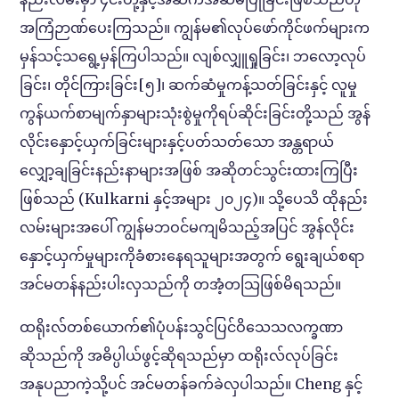
အကြံဉာဏ်ပေးကြသည်။ ကျွန်မ၏လုပ်ဖော်ကိုင်ဖက်များက
မှန်သင့်သရွေ့မှန်ကြပါသည်။ လျစ်လျှူရှုခြင်း၊ ဘလော့လုပ်
ခြင်း၊ တိုင်ကြားခြင်း[၅]၊ ဆက်ဆံမှုကန့်သတ်ခြင်းနှင့် လူမှု
ကွန်ယက်စာမျက်နှာများသုံးစွဲမှုကိုရပ်ဆိုင်းခြင်းတို့သည် အွန်
လိုင်းနှောင့်ယှက်ခြင်းများနှင့်ပတ်သတ်သော အန္တရာယ်
လျှော့ချခြင်းနည်းနာများအဖြစ် အဆိုတင်သွင်းထားကြပြီး
ဖြစ်သည် (Kulkarni နှင့်အများ ၂၀၂၄)။ သို့ပေသိ ထိုနည်း
လမ်းများအပေါ် ကျွန်မဘဝင်မကျမိသည့်အပြင် အွန်လိုင်း
နှောင့်ယှက်မှုများကိုခံစားနေရသူများအတွက် ရွေးချယ်စရာ
အင်မတန်နည်းပါးလှသည်ကို တအံ့တသြဖြစ်မိရသည်။
ထရိုးလ်တစ်ယောက်၏ပုံပန်းသွင်ပြင်ဝိသေသလက္ခဏာ
ဆိုသည်ကို အဓိပ္ပါယ်ဖွင့်ဆိုရသည်မှာ ထရိုးလ်လုပ်ခြင်း
အနုပညာကဲ့သို့ပင် အင်မတန်ခက်ခဲလှပါသည်။ Cheng နှင့်