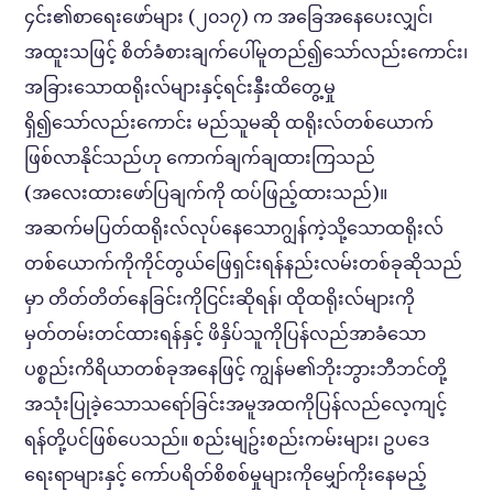
၄င်း၏စာရေးဖော်များ (၂၀၁၇) က အခြေအနေပေးလျှင်၊
အထူးသဖြင့် စိတ်ခံစားချက်ပေါ်မူတည်၍သော်လည်းကောင်း၊
အခြားသောထရိုးလ်များနှင့်ရင်းနှီးထိတွေ့မှု
ရှိ၍သော်လည်းကောင်း မည်သူမဆို ထရိုးလ်တစ်ယောက်
ဖြစ်လာနိုင်သည်ဟု ကောက်ချက်ချထားကြသည်
(အလေးထားဖော်ပြချက်ကို ထပ်ဖြည့်ထားသည်)။
အဆက်မပြတ်ထရိုးလ်လုပ်နေသောဂျွန်ကဲ့သို့သောထရိုးလ်
တစ်ယောက်ကိုကိုင်တွယ်ဖြေရှင်းရန်နည်းလမ်းတစ်ခုဆိုသည်
မှာ တိတ်တိတ်နေခြင်းကိုငြင်းဆိုရန်၊ ထိုထရိုးလ်များကို
မှတ်တမ်းတင်ထားရန်နှင့် ဖိနှိပ်သူကိုပြန်လည်အာခံသော
ပစ္စည်းကိရိယာတစ်ခုအနေဖြင့် ကျွန်မ၏ဘိုးဘွားဘီဘင်တို့
အသုံးပြုခဲ့သောသရော်ခြင်းအမူအထကိုပြန်လည်လေ့ကျင့်
ရန်တို့ပင်ဖြစ်‌ပေသည်။ စည်းမျဥ်းစည်းကမ်းများ၊ ဥပဒေ
ရေးရာများနှင့် ကော်ပရိတ်စိစစ်မှုများကိုမျှော်ကိုးနေမည့်