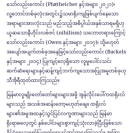
သော်လည်းကောင်း (Pfattheicher နှင့်အများ ၂၀၂၁)၊
လူ့ဘောင်တစ်ခုလုံးအတွင်း၌သမာရိုးကျဖြစ်ပျက်နေသော
အရာများအားလုံးသည် မည်သည့်အဓိပ္ပါယ်အနှစ်သာရမရှိဟု
ယူဆသောနီဟိုင်းလစ်ဇင် (nihilism) သဘောတရားကြောင့်
သော်လည်းကောင်း (Owen နှင့်အများ ၂၀၁၇)၊ သို့မဟုတ်
အပျော်အပျက်တစ်ခုအနေဖြင့်သော်လည်းကောင်း (Backels
နှင့်အများ ၂၀၁၄) ပြုကျင့်လေ့ရှိသော လူမှုပေါင်းသင်း
ဆက်ဆံ‌ရေးများနှင့်ဆန့်ကျင့်ဘက်ကျသောအပြုအမူတစ်ခုဟု
သီအိုရီထုတ်ထားကြသည်။
မြန်မာလူမျိုးတော်တော်များများအဖို့ အွန်လိုင်းပေါ်ကထရိုးလ်
များသည် အသစ်အဆန်းတော့မဟုတ်ချေ။ ထရိုးလ်
များ၏အမူအထနှင့်သွင်ပြင်လက္ခဏာများသည် မြန်မာ
ရိုးရာဓလေ့တွင် နှစ်ပေါင်းများစွာကျင့်သုံးလာခဲ့ပြီးဖြစ်သော
နိုင်ငံရေးသရော်ပြုချက်များနှင့်ဆင်တူနေကြသည်။ အခြား