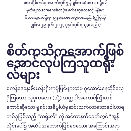
သောပို့စ်တစ်ခုအောက်တွင် ဂျွန်ချန်ထားခဲ့သော ထရိုးလ်
မှတ်ချက် screenshot ပုံ။ မက်ဆေ့မှတဆင့် မြန်မာ
မိတ်ဆွေတစ်ဦးမှ ကျွန်မအားပေးပို့ပေးသည်. (ဤပုံကို
ဂျွန်လ ၂၉ ရက်၊ ၂၀၂၄ ခုနှစ်တွင် ရယူခဲ့သည်။)
စိတ်ကသိကအောက်ဖြစ်
အောင်လုပ်ကြသူထရိုး
လ်များ
စကန်ဒေနေးဗီးယန်းရိုးရာပုံပြင်များထဲမှ ဂူအောင်းနေထိုင်လေ့
ရှိကြသော လူပုကလေး (သို့) သတ္တဝါအကောင်ကြီးတစ်
ကောင်ဆိုသော မူရင်းအဓိပ္ပါယ်မှဆင်းသက်လာသောဝေါဟာရ
တစ်ခုဖြစ်သည့် “ထရိုးလ်” ကို အင်တာနက်ခေတ်တွင် “အွန်
လိုင်းပေါ်၌ အဆိပ်အတောက်ဖြစ်စေသော၊ အကြောင်းအရာ