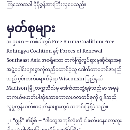
ကြသောအခါ ပိုမိုခွန်အားကြီးလှပေသည်။
မှတ်စုများ
၁။ ဥပမာ – တစ်ခါတွင် Free Burma Coalition၊ Free
Rohingya Coalition နှင့် Forces of Renewal
Southeast Asia အစရှိသော တက်ကြွလှုပ်ရှားမှုဆိုင်ရာအစု
အဖွဲ့ပေါင်းများစွာကိုတည်ထောင်ခဲ့သူ ဒေါက်တာမောင်ဇာနည်
သည် ၄င်းတက်ရောက်ခဲ့ရာ Wisconsin ပြည်နယ်
Madison မြို့တက္ကသိုလ်မှ ဒေါက်တာဘွဲ့ရခဲ့သည်မှာ အမှန်
တကယ်မဟုတ်ပါဆိုသောကောလဟလတစ်ခုကို ဂျွန်သည်
လူမှုကွန်ယက်စာမျက်နှာများတွင် သတင်းဖြန့်ခဲ့သည်။
၂။ “ဂျွန်” ၏ပို့စ် – “ဒါတွေအကုန်လုံးကို ငါဖတ်မနေတော့ဘူး
ဒါပေမဲ့ ငါလိုးမခြူးမေပိုင် လူလိမ်ကြီး”