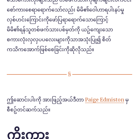
စော်ကားစေရာရောက်သော်လည်း မိမိ၏ဝေါဟာရပါးနပ်မှု
လှစ်ဟင်းကြောင်းကိုဖော်ပြရာရောက်သောကြောင့်
မိမိ၏ရန်သူတစ်ဖက်သားပစ်မှတ်ကို ယဥ်ကျေးသော
စကားလုံးလှလှပပလေးများကိုသာအသုံးပြု၍ စိတ်
ကသိကအောက်ဖြစ်စေခြင်းကိုဆိုလိုသည်။
ဤ‌ဆောင်းပါးကို အားဖြည့်အယ်ဒီတာ
Paige Edmiston
မှ
စီစဥ်တင်ဆက်သည်။
ကိုးကား