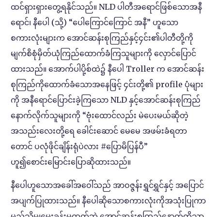
ထင်ရှားရှားတွေ့ရနိုင်သည်။ NLD ပါတီအရောင်ဖြစ်သောအနီ
ရောင်၊ နီပေါ (သို့) “ပေါကြောင်ကြောင် အနီ” ဟူသော
စကားလုံးများက အောင်ဆန်းစုကြည်နှင့်၄င်း၏ပါတီတို့ကို
မျက်စိစုံမှိတ်ယုံကြည်ထောက်ခံကြသူများကို လှောင်ပြောင်
ထားသည်။ အောက်ပါပို့စ်ထဲ၌ နီပေါ Troller က အောင်ဆန်း
စုကြည်ကိုထောက်ခံသောအနေဖြင့် ၄င်းတို့၏ profile ပုံများ
ကို အနီရောင်ပြောင်းခဲ့ကြသော NLD နှင့်အောင်ဆန်းစုကြည်
နောက်လိုက်သူများကို “ဗုံးထောင်လည်း မဲပေးမယ်ဆိုတဲ့
အသည်းလေးတို့ရေ ခေါင်းဆောင် မေမေ အဖမ်းခံရတာ
တောင် ပလုံဖိုင်ချိန်းရုံပဲလား #ပြောမိပြန်ပီ”
ဟူ၍စောင်းမြောင်းပြောဆိုထားသည်။
နီပေါဟူသောအခေါ်အဝေါ်သည် အာဝဇ္ဇန်းရွှင်ရွှင်နှင့် အပြောင်
အပျက်ပြုထားသည်။ နီပေါဆိုသောစကားလုံးကိုအသုံးပြုကာ
မည်သို့မျှမေးခွန်းမထုတ်ဘဲ အောင်ဆန်းစုကြည်နောက်ကိုသာ