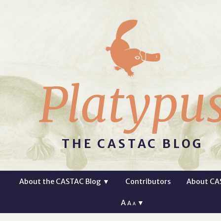
Platypu
THE CASTAC BLOG
About the CASTAC Blog
▼
Contributors
About CA
A
▼
A
A