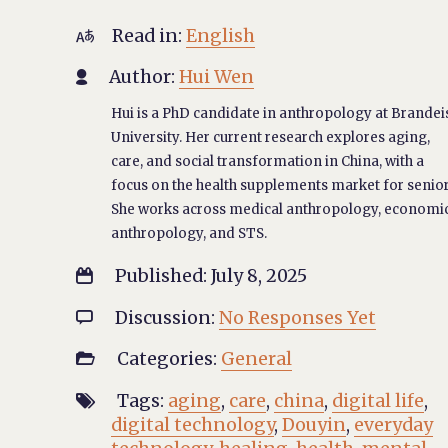
Read in:
English

Author:
Hui Wen

Hui is a PhD candidate in anthropology at Brandei
University. Her current research explores aging,
care, and social transformation in China, with a
focus on the health supplements market for senior
She works across medical anthropology, economi
anthropology, and STS.
Published: July 8, 2025

Discussion:
No Responses Yet

Categories:
General

Tags:
aging
,
care
,
china
,
digital life
,

digital technology
,
Douyin
,
everyday