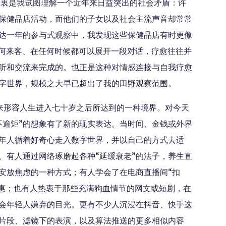
初衷是我试图理解一个近年来日益突出的社会矛盾：许
保健品店活动，而他们的子女以及社会主流声音却常常
达一年的参与式观察中，我发现这些保健品店有时更像
任何来客、在任何时候都可以展开一段对话，疗愈往往并
听和交流来完成的。也正是这种对情感连接与自我疗愈
字世界，规模之大早已超出了我的田野观察范围。
来形容人生进入七十岁之后所达到的一种境界。对今天
不逾矩”的想象有了新的现实表达。当时间、金钱或外界
年人循着好奇心走入数字世界，并以自己的方式去适
。有人通过网络琢磨起各种“延缓衰老”的法子，养生直
安放焦虑的一种方式；有人学会了在电商直播间“扣
优惠；也有人热衷于那些充满狗血情节的网文或短剧，在
会年轻人嫌弃的目光。更有不少人沉浸在抖音、快手这
片段、滤镜下的表演，以及算法推送的更多相似内容