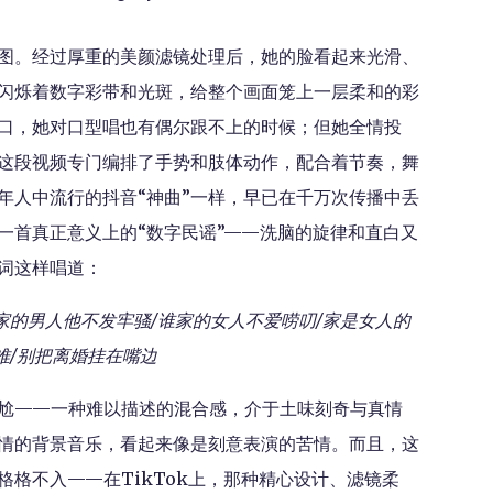
图。经过厚重的美颜滤镜处理后，她的脸看起来光滑、
闪烁着数字彩带和光斑，给整个画面笼上一层柔和的彩
口，她对口型唱也有偶尔跟不上的时候；但她全情投
这段视频专门编排了手势和肢体动作，配合着节奏，舞
年人中流行的抖音“神曲”一样，早已在千万次传播中丢
一首真正意义上的“数字民谣”——洗脑的旋律和直白又
词这样唱道：
家的男人他不发牢骚/谁家的女人不爱唠叨/家是女人的
难/别把离婚挂在嘴边
尬——一种难以描述的混合感，介于土味刻奇与真情
情的背景音乐，看起来像是刻意表演的苦情。而且，这
格不入——在TikTok上，那种精心设计、滤镜柔