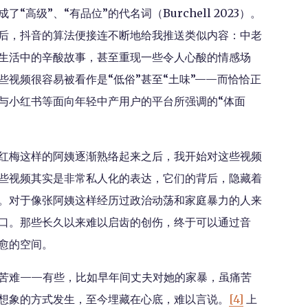
高级”、“有品位”的代名词（Burchell 2023）。
后，抖音的算法便接连不断地给我推送类似内容：中老
生活中的辛酸故事，甚至重现一些令人心酸的情感场
视频很容易被看作是“低俗”甚至“土味”——而恰恰正
与小红书等面向年轻中产用户的平台所强调的“体面
红梅这样的阿姨逐渐熟络起来之后，我开始对这些视频
些视频其实是非常私人化的表达，它们的背后，隐藏着
。对于像张阿姨这样经历过政治动荡和家庭暴力的人来
口。那些长久以来难以启齿的创伤，终于可以通过音
愈的空间。
苦难——有些，比如早年间丈夫对她的家暴，虽痛苦
想象的方式发生，至今埋藏在心底，难以言说。
[4]
上