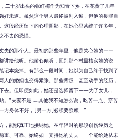
继续，二十岁出头的张红梅作为知青下乡，在花费了几年
强奸未遂。虽然这个男人最终被判入狱，但他的畏罪自
。这段经历留下的心理阴影，在她心里萦绕了许多年，
之不去的恐惧。
丈夫的那个人。最初的那些年里，他是关心她的——
都讲给他听。他耐心倾听，回到那个村里核实她的说
笔记本烧掉。有那么一段时间，她以为自己终于找到了
两人的婚姻也变得紧张。那些背叛，甚至动手的经历，
下去。但即便如此，她还是选择留下——为了女儿，
贴。“夫妻不是……其他我不知怎么说，吃苦一点、穿苦
一方身体不好，[另一方]必须要照顾！”
方，能够真正地接纳她。在年轻时的那段创伤经历之
稳重、可靠、始终如一支持她的丈夫，一个能给她从未