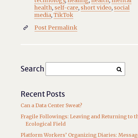
technology
,
healing
,
health
,
mental
health
,
self-care
,
short video
,
social
media
,
TikTok
Post Permalink

Search
Recent Posts
Can a Data Center Sweat?
Fragile Followings: Leaving and Returning to t
Ecological Field
Platform Workers’ Organizing Diaries: Messag