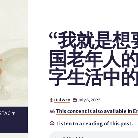
“我就是想
s
国老年人
字生活中
Hui Wen
July 8, 2025


This content is also available in E

STAC
▼
Listen to a reading of this post.
