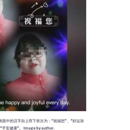
画面中的汉字自上而下依次为：“祝福您”、“好运加
安健康”。 Image by author.