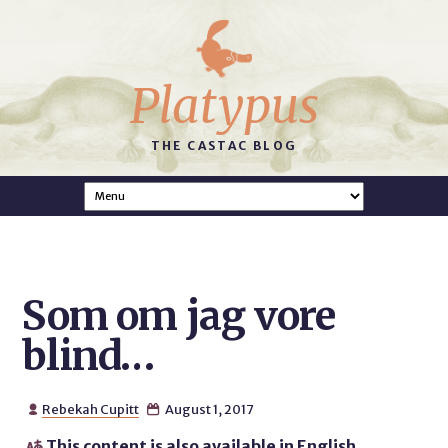
Platypus
THE CASTAC BLOG
Som om jag vore
blind…
Rebekah Cupitt
August 1, 2017


This content is also available in English
.
