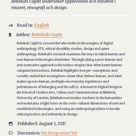
Rebekah Cupitt undersöker upplevelsen och blindhet i
museet, etnografi och design.
Read in:
English

Author:
Rebekah Cupitt

Rebekah Cupitt is a researcher who works in the margins of digital
anthropology, STS, critical disability studies, design and queer
anthropology. Rebekah's research examines the ways in which human and
non-human technologies intertwine. Through taking a post-human and
anti-normative approach to the techno-utopias that often haunt human-
computer interactions, Rebekah highlights how pre-conceptions and
socially-embedded assumptions about what defines human, and what
makes up non-human, underpin our everyday experiences and
performances of belonging and the self(s). A lecturer in Digital Design in
the School of Creative Arts, Culture and Communication at Birkbeck,
University of London, Rebekah now teaches students in the humanities
and maintains a tight focus on the socio-cultural dimensions of new and
established technologies, and using an anthropological lens to invoke
critical practices and reflexivity in design.
Published: August 1, 2017

Discussion:
No Responses Yet
