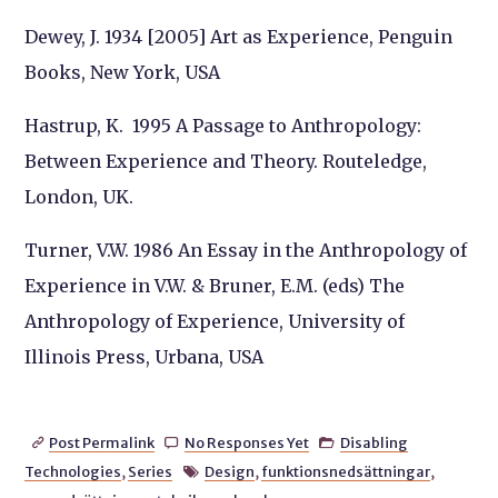
Dewey, J. 1934 [2005] Art as Experience, Penguin
Books, New York, USA
Hastrup, K. 1995 A Passage to Anthropology:
Between Experience and Theory. Routeledge,
London, UK.
Turner, V.W. 1986 An Essay in the Anthropology of
Experience in V.W. & Bruner, E.M. (eds) The
Anthropology of Experience, University of
Illinois Press, Urbana, USA
Post Permalink
No Responses Yet
Disabling



Technologies
,
Series
Design
,
funktionsnedsättningar
,
