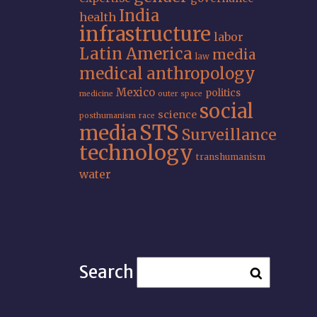
India
health
infrastructure
labor
Latin America
media
law
medical anthropology
Mexico
politics
medicine
outer space
social
science
posthumanism
race
STS
media
Surveillance
technology
transhumanism
water
Search