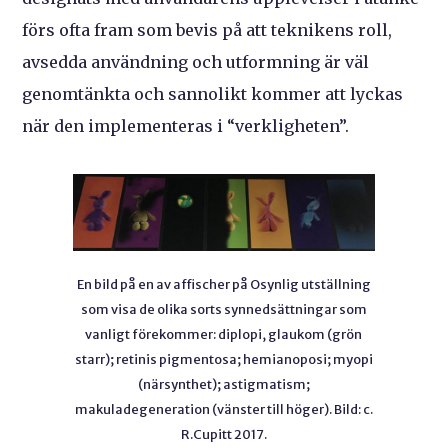
förs ofta fram som bevis på att teknikens roll,
avsedda användning och utformning är väl
genomtänkta och sannolikt kommer att lyckas
när den implementeras i “verkligheten”.
En bild på en av affischer på Osynlig utställning
som visa de olika sorts synnedsättningar som
vanligt förekommer: diplopi, glaukom (grön
starr); retinis pigmentosa; hemianoposi; myopi
(närsynthet); astigmatism;
makuladegeneration (vänster till höger). Bild: c.
R.Cupitt 2017.