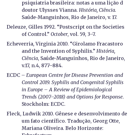
psiquiatria brasileira: notas a uma lição d
doutor Ulysses Vianna.
História, Ciência
.
Saúde-Manguinhos, Rio de Janeiro, v. 17.
Deleuze, Gilles 1992. “Postscript on the Societies
of Control.”
October
, vol. 59, 3–7.
Echeverria, Virginia 2010. “Girolamo Fracastoro
and the Invention of Syphilis.”
História,
Ciência
, Saúde-Manguinhos, Rio de Janeiro,
v.17, n.4, 877–884.
ECDC –
European Centre for Disease Prevention and
Control 2019. Syphilis and Congenital Syphilis
in Europe – A Review of Epidemiological
Trends (2007–2018) and Options for Response
.
Stockholm: ECDC.
Fleck, Ludwik 2010. Gênese e desenvolvimento de
um fato científico. Tradução, Georg Otte,
Mariana Oliveira. Belo Horizonte: