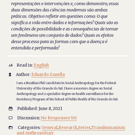
representações e intervenções e, como demonstro, essas
duas dimensões das ciências modernas são ambas
práticas. Objetivo refletir em questões como: O que
significa a vida entre dados e informações? Quais são as
condições de possibilidade e as consequências de tornar
um fenômeno um conjunto de dados? Quais os efeitos
desse processo para as formas com que a doença é
entendida e performada?
Read in:
English

Author:
Eduardo Zanella

I am a Brazilian PhD candidate in Social Anthropology for the Federal
University of Rio Grande do Sul. I have a masters degree on Social
Anthropology and a specialist degree on health surveillance for the
Residency Program of the School of Public Health of Rio Grande do Sul.
Published: June 8, 2021

Discussion:
No Responses Yet

Categories:
General
,
Research
,
Series
,
Transhumanism

and Anthropology