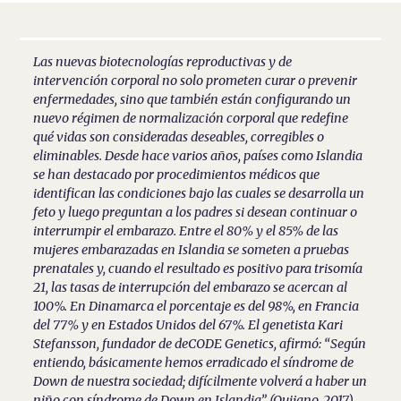
Las nuevas biotecnologías reproductivas y de
intervención corporal no solo prometen curar o prevenir
enfermedades, sino que también están configurando un
nuevo régimen de normalización corporal que redefine
qué vidas son consideradas deseables, corregibles o
eliminables. Desde hace varios años, países como Islandia
se han destacado por procedimientos médicos que
identifican las condiciones bajo las cuales se desarrolla un
feto y luego preguntan a los padres si desean continuar o
interrumpir el embarazo. Entre el 80% y el 85% de las
mujeres embarazadas en Islandia se someten a pruebas
prenatales y, cuando el resultado es positivo para trisomía
21, las tasas de interrupción del embarazo se acercan al
100%. En Dinamarca el porcentaje es del 98%, en Francia
del 77% y en Estados Unidos del 67%. El genetista Kari
Stefansson, fundador de deCODE Genetics, afirmó: “Según
entiendo, básicamente hemos erradicado el síndrome de
Down de nuestra sociedad; difícilmente volverá a haber un
niño con síndrome de Down en Islandia” (Quijano, 2017).