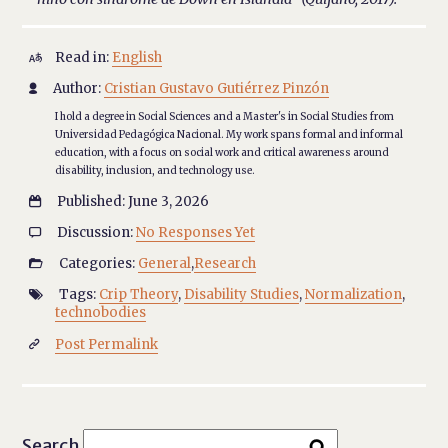
Read in:
English

Author:
Cristian Gustavo Gutiérrez Pinzón

I hold a degree in Social Sciences and a Master's in Social Studies from
Universidad Pedagógica Nacional. My work spans formal and informal
education, with a focus on social work and critical awareness around
disability, inclusion, and technology use.
Published: June 3, 2026

Discussion:
No Responses Yet

Categories:
General
,
Research

Tags:
Crip Theory
,
Disability Studies
,
Normalization
,

technobodies
Post Permalink

Search